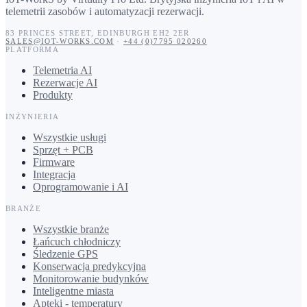
telemetrii zasobów i automatyzacji rezerwacji.
83 PRINCES STREET
,
EDINBURGH
EH2 2ER
SALES@IOT-WORKS.COM
·
+44 (0)7795 020260
PLATFORMA
Telemetria AI
Rezerwacje AI
Produkty
INŻYNIERIA
Wszystkie usługi
Sprzęt + PCB
Firmware
Integracja
Oprogramowanie i AI
BRANŻE
Wszystkie branże
Łańcuch chłodniczy
Śledzenie GPS
Konserwacja predykcyjna
Monitorowanie budynków
Inteligentne miasta
Apteki - temperatury