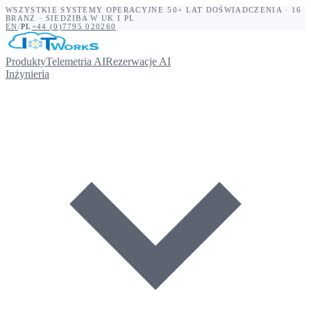
WSZYSTKIE SYSTEMY OPERACYJNE
·
50+ LAT DOŚWIADCZENIA · 16
BRANŻ · SIEDZIBA W UK I PL
EN
/
PL
+44 (0)7795 020260
Produkty
Telemetria AI
Rezerwacje AI
Inżynieria