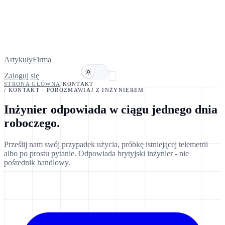
Artykuły
Firma
Zaloguj się
Umów demo
STRONA GŁÓWNA
/
KONTAKT
/ KONTAKT · POROZMAWIAJ Z INŻYNIEREM
Inżynier odpowiada w ciągu
jednego dnia
roboczego.
Prześlij nam swój przypadek użycia, próbkę istniejącej telemetrii
albo po prostu pytanie. Odpowiada brytyjski inżynier - nie
pośrednik handlowy.