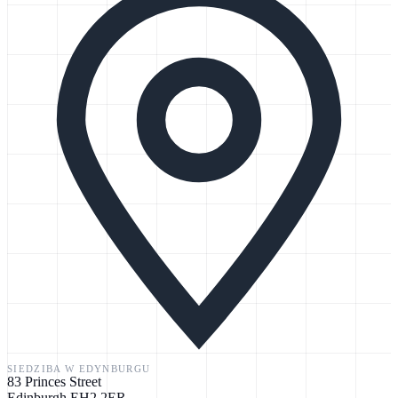
SIEDZIBA W EDYNBURGU
83 Princes Street
Edinburgh EH2 2ER