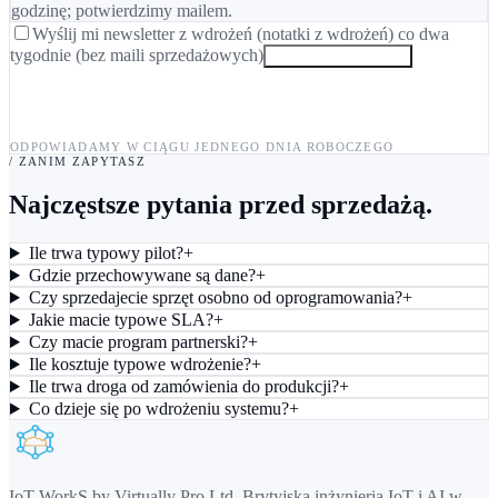
godzinę; potwierdzimy mailem.
Wyślij mi newsletter z wdrożeń (notatki z wdrożeń) co dwa
tygodnie (bez maili sprzedażowych)
Wyślij zgłoszenie →
ODPOWIADAMY W CIĄGU JEDNEGO DNIA ROBOCZEGO
/ ZANIM ZAPYTASZ
Najczęstsze pytania przed sprzedażą.
Ile trwa typowy pilot?
+
Gdzie przechowywane są dane?
+
Czy sprzedajecie sprzęt osobno od oprogramowania?
+
Jakie macie typowe SLA?
+
Czy macie program partnerski?
+
Ile kosztuje typowe wdrożenie?
+
Ile trwa droga od zamówienia do produkcji?
+
Co dzieje się po wdrożeniu systemu?
+
IoT-WorkS by Virtually Pro Ltd
.
Brytyjska inżynieria IoT i AI w