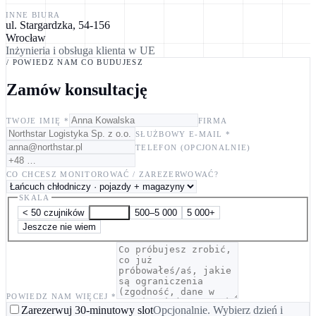
INNE BIURA
ul. Stargardzka, 54-156
Wrocław
Inżynieria i obsługa klienta w UE
/ POWIEDZ NAM CO BUDUJESZ
Zamów konsultację
TWOJE IMIĘ *
FIRMA
SŁUŻBOWY E-MAIL *
TELEFON (OPCJONALNIE)
CO CHCESZ MONITOROWAĆ / ZAREZERWOWAĆ?
SKALA
< 50 czujników
50–500
500–5 000
5 000+
Jeszcze nie wiem
POWIEDZ NAM WIĘCEJ *
Zarezerwuj 30-minutowy slot
Opcjonalnie. Wybierz dzień i