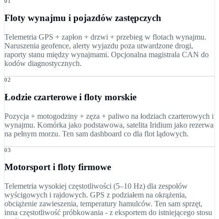
01
Floty wynajmu i pojazdów zastępczych
Telemetria GPS + zapłon + drzwi + przebieg w flotach wynajmu.
Naruszenia geofence, alerty wyjazdu poza utwardzone drogi,
raporty stanu między wynajmami. Opcjonalna magistrala CAN do
kodów diagnostycznych.
02
Łodzie czarterowe i floty morskie
Pozycja + motogodziny + zęza + paliwo na łodziach czarterowych i
wynajmu. Komórka jako podstawowa, satelita Iridium jako rezerwa
na pełnym morzu. Ten sam dashboard co dla flot lądowych.
03
Motorsport i floty firmowe
Telemetria wysokiej częstotliwości (5–10 Hz) dla zespołów
wyścigowych i rajdowych. GPS z podziałem na okrążenia,
obciążenie zawieszenia, temperatury hamulców. Ten sam sprzęt,
inna częstotliwość próbkowania - z eksportem do istniejącego stosu