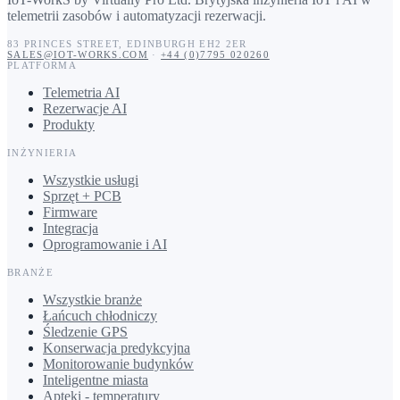
telemetrii zasobów i automatyzacji rezerwacji.
83 PRINCES STREET
,
EDINBURGH
EH2 2ER
SALES@IOT-WORKS.COM
·
+44 (0)7795 020260
PLATFORMA
Telemetria AI
Rezerwacje AI
Produkty
INŻYNIERIA
Wszystkie usługi
Sprzęt + PCB
Firmware
Integracja
Oprogramowanie i AI
BRANŻE
Wszystkie branże
Łańcuch chłodniczy
Śledzenie GPS
Konserwacja predykcyjna
Monitorowanie budynków
Inteligentne miasta
Apteki - temperatury