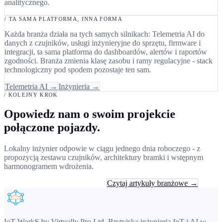
analitycznego.
/ TA SAMA PLATFORMA, INNA FORMA
Każda branża działa na tych samych silnikach: Telemetria AI do
danych z czujników, usługi inżynieryjne do sprzętu, firmware i
integracji, ta sama platforma do dashboardów, alertów i raportów
zgodności. Branża zmienia klasę zasobu i ramy regulacyjne - stack
technologiczny pod spodem pozostaje ten sam.
Telemetria AI →
Inżynieria →
/ KOLEJNY KROK
Opowiedz nam o swoim projekcie
połączone pojazdy.
Lokalny inżynier odpowie w ciągu jednego dnia roboczego - z
propozycją zestawu czujników, architektury bramki i wstępnym
harmonogramem wdrożenia.
Umów 30-minutową konsultację
Czytaj artykuły branżowe →
IoT-WorkS by Virtually Pro Ltd
.
Brytyjska inżynieria IoT i AI w