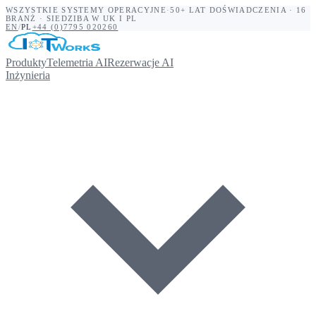
WSZYSTKIE SYSTEMY OPERACYJNE
·
50+ LAT DOŚWIADCZENIA · 16
BRANŻ · SIEDZIBA W UK I PL
EN
/
PL
+44 (0)7795 020260
Produkty
Telemetria AI
Rezerwacje AI
Inżynieria