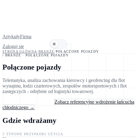
Artykuły
Firma
Zaloguj się
Umów demo
STRONA GŁÓWNA
/
BRANŻE
/
POŁĄCZONE POJAZDY
/ BRANŻE
·
POŁĄCZONE POJAZDY
Połączone pojazdy
Telematyka, analiza zachowania kierowcy i geofencing dla flot
wynajmu, łodzi czarterowych, zespołów motorsportowych i flot
zastępczych - odrębnie od logistyki towarowej.
Porozmawiaj z inżynierem
Zobacz referencyjne wdrożenie łańcucha
chłodniczego →
Gdzie wdrażamy
3 TYPOWE PRZYPADKI UŻYCIA