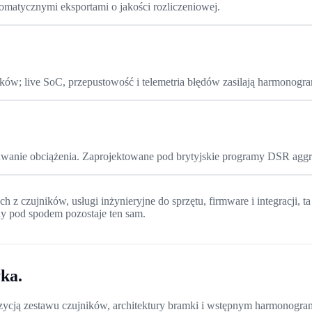
omatycznymi eksportami o jakości rozliczeniowej.
ów; live SoC, przepustowość i telemetria błędów zasilają harmonogra
suwanie obciążenia. Zaprojektowane pod brytyjskie programy DSR aggr
h z czujników, usługi inżynieryjne do sprzętu, firmware i integracji, 
ny pod spodem pozostaje ten sam.
ka.
ozycją zestawu czujników, architektury bramki i wstępnym harmonogr