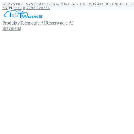
WSZYSTKIE SYSTEMY OPERACYJNE
·
50+ LAT DOŚWIADCZENIA · 16 B
EN
/
PL
+44 (0)7795 020260
Produkty
Telemetria AI
Rezerwacje AI
Inżynieria