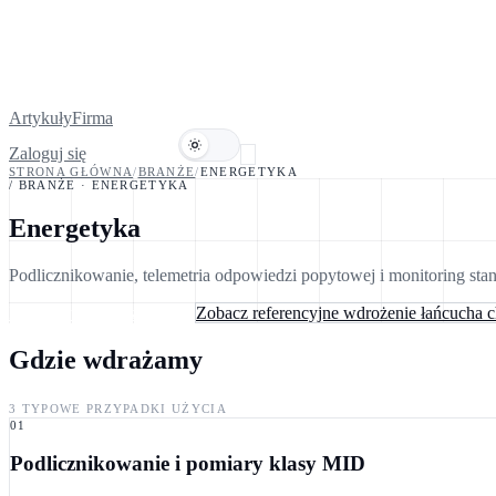
Artykuły
Firma
Zaloguj się
Umów demo
STRONA GŁÓWNA
/
BRANŻE
/
ENERGETYKA
/ BRANŻE
·
ENERGETYKA
Energetyka
Podlicznikowanie, telemetria odpowiedzi popytowej i monitoring st
Porozmawiaj z inżynierem
Zobacz referencyjne wdrożenie łańcucha 
Gdzie wdrażamy
3 TYPOWE PRZYPADKI UŻYCIA
01
Podlicznikowanie i pomiary klasy MID