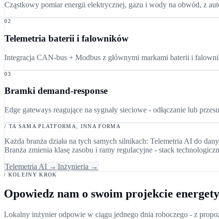
Cząstkowy pomiar energii elektrycznej, gazu i wody na obwód, z aut
02
Telemetria baterii i falowników
Integracja CAN-bus + Modbus z głównymi markami baterii i falownik
03
Bramki demand-response
Edge gateways reagujące na sygnały sieciowe - odłączanie lub prze
/ TA SAMA PLATFORMA, INNA FORMA
Każda branża działa na tych samych silnikach: Telemetria AI do danyc
Branża zmienia klasę zasobu i ramy regulacyjne - stack technologicz
Telemetria AI →
Inżynieria →
/ KOLEJNY KROK
Opowiedz nam o swoim projekcie energety
Lokalny inżynier odpowie w ciągu jednego dnia roboczego - z prop